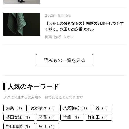
2026年6月15日
【わたしの好きなもの】梅雨の部屋干しでもす
ぐ乾く。水回りの定番タオル
梅雨
洗濯
タオル
読みもの一覧を見る
人気のキーワード
タグに関連する読み物を一覧で見ることができます
お茶（1）
ぬか漬け（1）
八尾和紙（1）
器（1）
柴田文江（1）
琺瑯（1）
竹籠（1）
竹細工（1）
野田琺瑯（1）
魚皿（1）