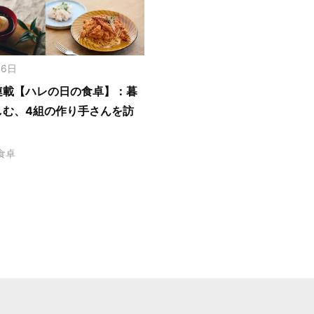
月6日
連載【ハレの日の食卓】：暮
しむ、4組の作り手さんを訪
食卓