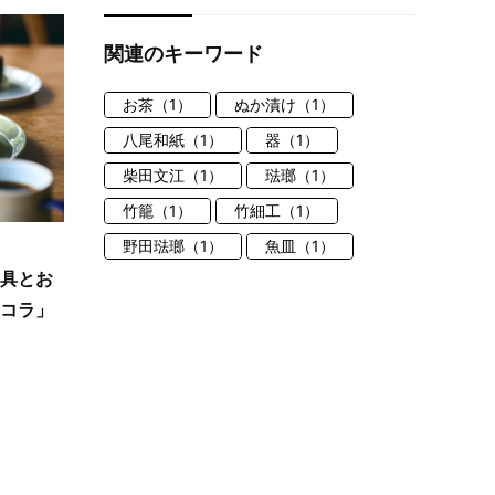
関連のキーワード
お茶（1）
ぬか漬け（1）
八尾和紙（1）
器（1）
柴田文江（1）
琺瑯（1）
竹籠（1）
竹細工（1）
野田琺瑯（1）
魚皿（1）
家具とお
ョコラ」