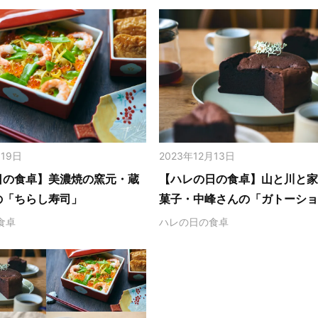
月19日
2023年12月13日
日の食卓】美濃焼の窯元・蔵
【ハレの日の食卓】山と川と
の「ちらし寿司」
菓子・中峰さんの「ガトーシ
食卓
ハレの日の食卓