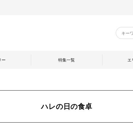
キ
ー
ワ
ー
ド
リー
特集一覧
エ
検
索
のものづくり
日本の暮らし
中川政七商店のひと
ハレの日の食卓
ねて
産地探訪
ひとを訪ねて