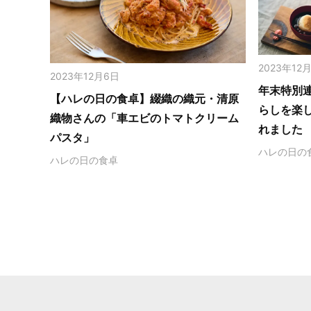
2023年12
2023年12月6日
年末特別
【ハレの日の食卓】綴織の織元・清原
らしを楽
織物さんの「車エビのトマトクリーム
れました
パスタ」
ハレの日の
ハレの日の食卓