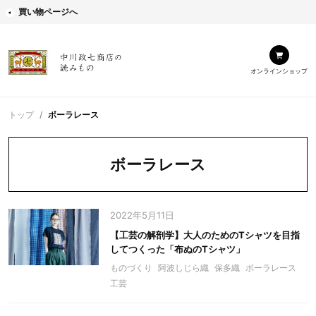
買い物ページへ
オンラインショップ
トップ
ボーラレース
ボーラレース
2022年5月11日
【工芸の解剖学】大人のためのTシャツを目指
してつくった「布ぬのTシャツ」
ものづくり
阿波しじら織
保多織
ボーラレース
工芸