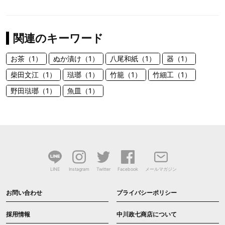
関連のキーワード
お茶（1）
ぬか漬け（1）
八尾和紙（1）
器（1）
柴田文江（1）
琺瑯（1）
竹籠（1）
竹細工（1）
野田琺瑯（1）
魚皿（1）
LINE
Instagram
Twitter
Facebook
メールマガジン
お問い合わせ
プライバシーポリシー
採用情報
中川政七商店について