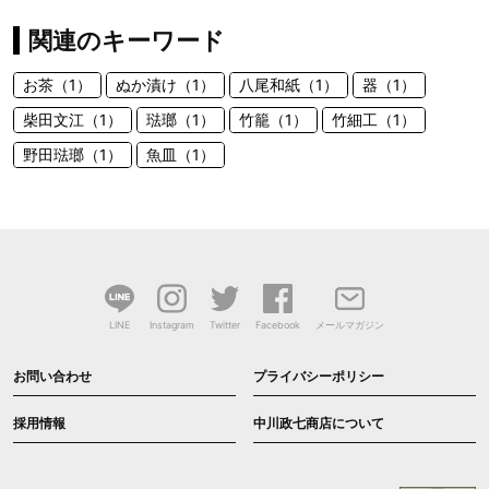
関連のキーワード
お茶（1）
ぬか漬け（1）
八尾和紙（1）
器（1）
柴田文江（1）
琺瑯（1）
竹籠（1）
竹細工（1）
野田琺瑯（1）
魚皿（1）
LINE
Instagram
Twitter
Facebook
メールマガジン
お問い合わせ
プライバシーポリシー
採用情報
中川政七商店について