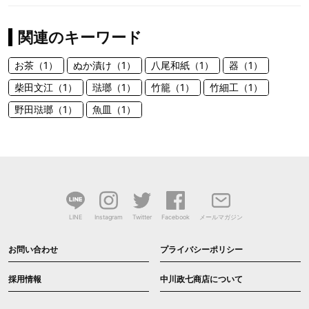
関連のキーワード
お茶（1）
ぬか漬け（1）
八尾和紙（1）
器（1）
柴田文江（1）
琺瑯（1）
竹籠（1）
竹細工（1）
野田琺瑯（1）
魚皿（1）
LINE
Instagram
Twitter
Facebook
メールマガジン
お問い合わせ
プライバシーポリシー
採用情報
中川政七商店について