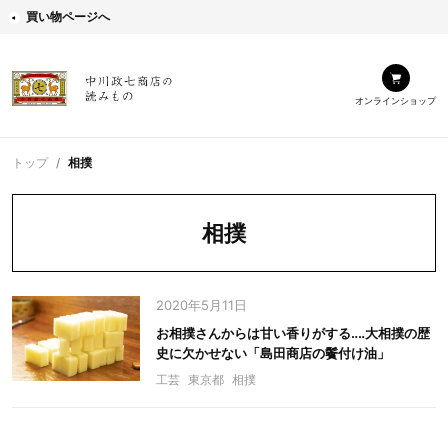
買い物ページへ
オンラインショップ
トップ
相撲
相撲
2020年5月11日
お相撲さんからは甘い香りがする‥‥大相撲の歴
史に欠かせない「島田商店の鬢付け油」
工芸
東京都
相撲