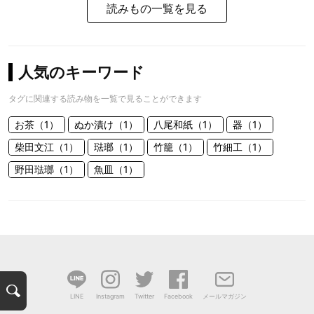
読みもの一覧を見る
人気のキーワード
タグに関連する読み物を一覧で見ることができます
お茶（1）
ぬか漬け（1）
八尾和紙（1）
器（1）
柴田文江（1）
琺瑯（1）
竹籠（1）
竹細工（1）
野田琺瑯（1）
魚皿（1）
検
LINE
Instagram
Twitter
Facebook
メールマガジン