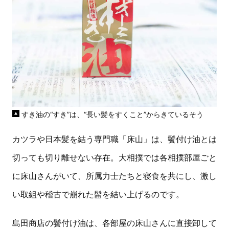
すき油の“すき”は、“長い髪をすくこと”からきているそう
カツラや日本髪を結う専門職「床山」は、鬢付け油とは
切っても切り離せない存在。大相撲では各相撲部屋ごと
に床山さんがいて、所属力士たちと寝食を共にし、激し
い取組や稽古で崩れた髷を結い上げるのです。
島田商店の鬢付け油は、各部屋の床山さんに直接卸して