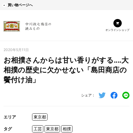
買い物ページへ
オンラインショップ
2020年5月11日
お相撲さんからは甘い香りがする‥‥大
相撲の歴史に欠かせない「島田商店の
鬢付け油」
シェア
エリア
東京都
タグ
工芸
東京都
相撲