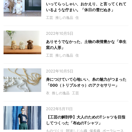
いってらっしゃい、おかえり、と言ってくれて
いるような佇まい。「休日の雪だぬき」
工芸
推しの逸品
住
2022年10月5日
ありそうでなかった、土物の表情豊かな「幸生
窯の人形」
工芸
推しの逸品
住
2022年10月5日
身につけていて心地いい、糸の魅力がつまった
「000（トリプルオゥ）のアクセサリー」
衣
推しの逸品
工芸
2022年5月11日
【工芸の解剖学】大人のためのTシャツを目指
してつくった「布ぬのTシャツ」
ものづくり
阿波しじら織
保多織
ボーラレース