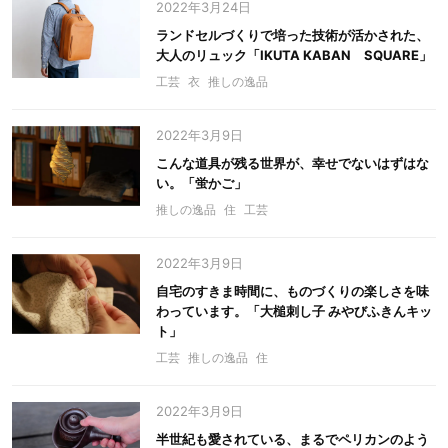
2022年3月24日
ランドセルづくりで培った技術が活かされた、
大人のリュック「IKUTA KABAN SQUARE」
工芸
衣
推しの逸品
2022年3月9日
こんな道具が残る世界が、幸せでないはずはな
い。「蛍かご」
推しの逸品
住
工芸
2022年3月9日
自宅のすきま時間に、ものづくりの楽しさを味
わっています。「大槌刺し子 みやびふきんキッ
ト」
工芸
推しの逸品
住
2022年3月9日
半世紀も愛されている、まるでペリカンのよう