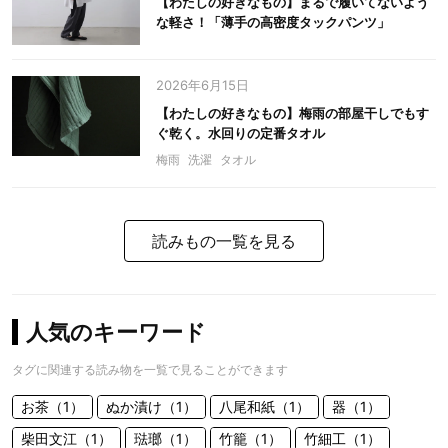
【わたしの好きなもの】まるで履いてないよう
な軽さ！「薄手の高密度タックパンツ」
2026年6月15日
【わたしの好きなもの】梅雨の部屋干しでもす
ぐ乾く。水回りの定番タオル
梅雨
洗濯
タオル
読みもの一覧を見る
人気のキーワード
タグに関連する読み物を一覧で見ることができます
お茶（1）
ぬか漬け（1）
八尾和紙（1）
器（1）
柴田文江（1）
琺瑯（1）
竹籠（1）
竹細工（1）