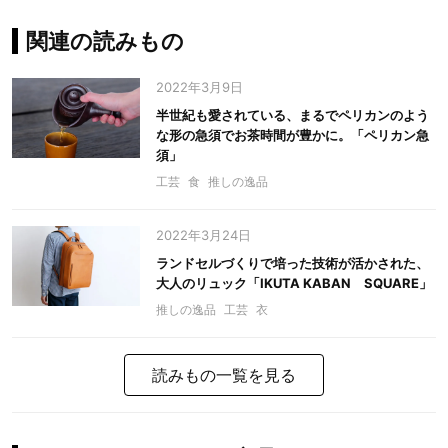
関連の読みもの
2022年3月9日
半世紀も愛されている、まるでペリカンのよう
な形の急須でお茶時間が豊かに。「ペリカン急
須」
工芸
食
推しの逸品
2022年3月24日
ランドセルづくりで培った技術が活かされた、
大人のリュック「IKUTA KABAN SQUARE」
推しの逸品
工芸
衣
読みもの一覧を見る