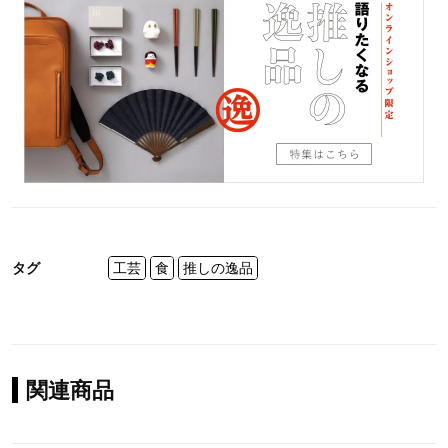
タグ
工芸
食
推しの逸品
関連商品