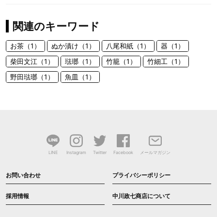
関連のキーワード
お茶（1）
ぬか漬け（1）
八尾和紙（1）
器（1）
柴田文江（1）
琺瑯（1）
竹籠（1）
竹細工（1）
野田琺瑯（1）
魚皿（1）
LINE
Instagram
Twitter
Facebook
メールマガジン
お問い合わせ
プライバシーポリシー
採用情報
中川政七商店について