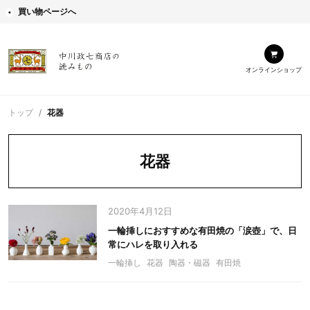
買い物ページへ
オンラインショップ
トップ
花器
花器
2020年4月12日
一輪挿しにおすすめな有田焼の「涙壺」で、日
常にハレを取り入れる
一輪挿し
花器
陶器・磁器
有田焼