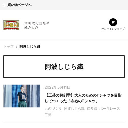
買い物ページへ
オンラインショップ
トップ
阿波しじら織
阿波しじら織
2022年5月11日
【工芸の解剖学】大人のためのTシャツを目指
してつくった「布ぬのTシャツ」
ものづくり
阿波しじら織
保多織
ボーラレース
工芸