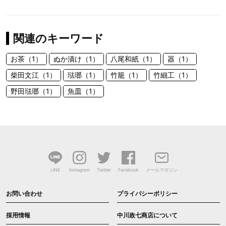
関連のキーワード
お茶（1）
ぬか漬け（1）
八尾和紙（1）
器（1）
柴田文江（1）
琺瑯（1）
竹籠（1）
竹細工（1）
野田琺瑯（1）
魚皿（1）
LINE
Instagram
Twitter
Facebook
メールマガジン
お問い合わせ
プライバシーポリシー
採用情報
中川政七商店について