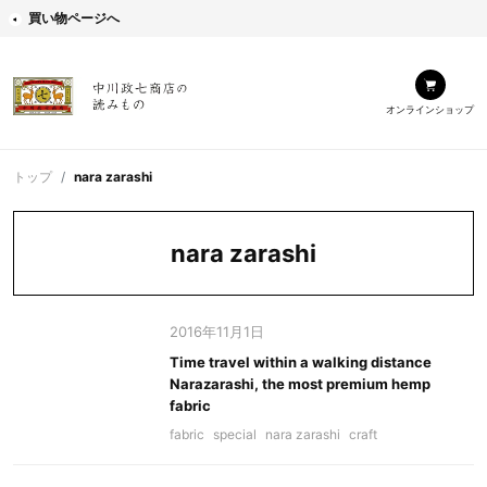
買い物ページへ
オンラインショップ
トップ
nara zarashi
nara zarashi
2016年11月1日
Time travel within a walking distance
Narazarashi, the most premium hemp
fabric
fabric
special
nara zarashi
craft