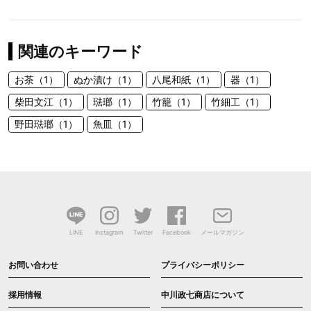
関連のキーワード
お茶（1）
ぬか漬け（1）
八尾和紙（1）
器（1）
柴田文江（1）
琺瑯（1）
竹籠（1）
竹細工（1）
野田琺瑯（1）
魚皿（1）
LINE
Instagram
Twitter
Facebook
メールマガジン
お問い合わせ
プライバシーポリシー
採用情報
中川政七商店について