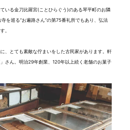
ている金刀比羅宮(ことひらぐう)のある琴平町のお隣
寺を巡る“お遍路さん”の第75番礼所でもあり、弘法
ます。
先に、とても素敵な佇まいをした古民家があります。軒
」さん。明治29年創業、120年以上続く老舗のお菓子