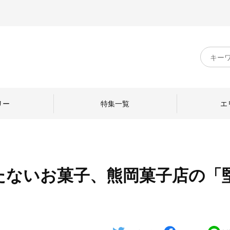
キ
ー
ワ
ー
ド
リー
特集一覧
エ
検
索
たないお菓子、熊岡菓子店の「
のものづくり
日本の暮らし
中川政七商店のひと
ねて
産地探訪
ひとを訪ねて