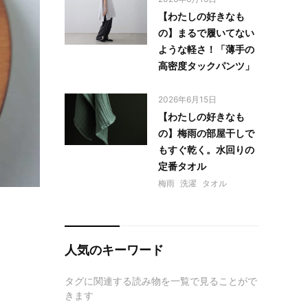
【わたしの好きなも
の】まるで履いてない
ような軽さ！「薄手の
高密度タックパンツ」
2026年6月15日
【わたしの好きなも
の】梅雨の部屋干しで
もすぐ乾く。水回りの
定番タオル
梅雨
洗濯
タオル
人気のキーワード
タグに関連する読み物を一覧で見ることがで
きます