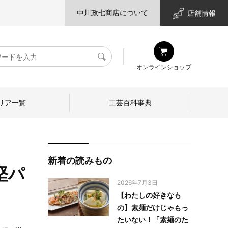
中川政七商店について
店舗情報
検
オンラインショップ
索
リア一覧
工芸百科事典
新着の読みもの
堅パ
2026年7月3日
【わたしの好きなも
の】素麺だけじゃもっ
たいない！「素麺のた