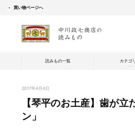
買い物ページへ
読みもの一覧
カテゴ
2017年4月4日
【琴平のお土産】歯が立
中川政七商店
ン」
つくり手を訪