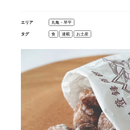
エリア
丸亀・琴平
タグ
食
連載
お土産