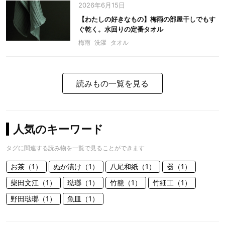
2026年6月15日
【わたしの好きなもの】梅雨の部屋干しでもす
ぐ乾く。水回りの定番タオル
梅雨
洗濯
タオル
読みもの一覧を見る
人気のキーワード
タグに関連する読み物を一覧で見ることができます
お茶（1）
ぬか漬け（1）
八尾和紙（1）
器（1）
柴田文江（1）
琺瑯（1）
竹籠（1）
竹細工（1）
野田琺瑯（1）
魚皿（1）