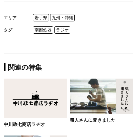
エリア
岩手県
九州・沖縄
タグ
南部鉄器
ラジオ
関連の特集
職人さんに聞きました
中川政七商店ラヂオ