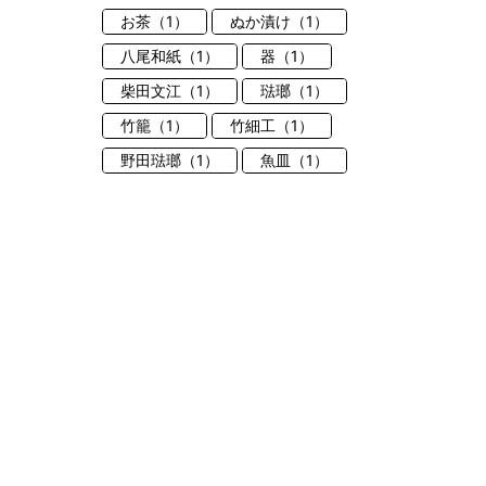
お茶（1）
ぬか漬け（1）
八尾和紙（1）
器（1）
柴田文江（1）
琺瑯（1）
竹籠（1）
竹細工（1）
野田琺瑯（1）
魚皿（1）