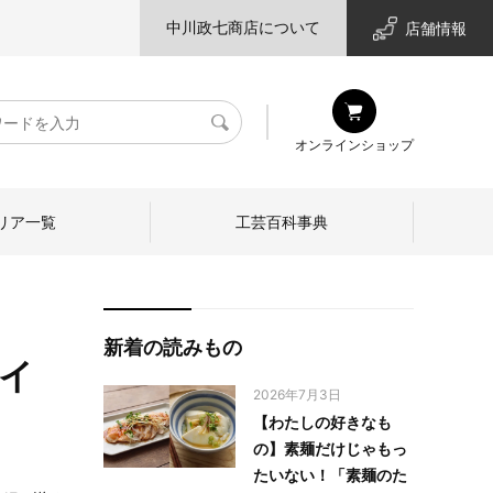
中川政七商店について
店舗情報
検
オンラインショップ
索
リア一覧
工芸百科事典
新着の読みもの
【イ
2026年7月3日
【わたしの好きなも
の】素麺だけじゃもっ
たいない！「素麺のた