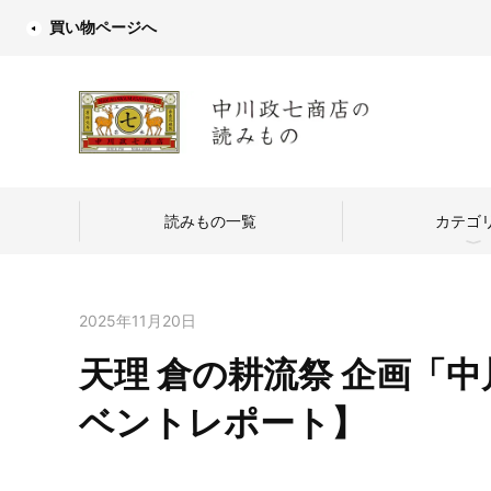
買い物ページへ
読みもの一覧
カテゴ
2025年11月20日
天理 倉の耕流祭 企画「
中川政七商店
ベントレポート】
つくり手を訪