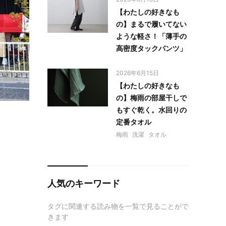
【わたしの好きなも
の】まるで履いてない
ような軽さ！「薄手の
高密度タックパンツ」
2026年6月15日
【わたしの好きなも
の】梅雨の部屋干しで
もすぐ乾く。水回りの
定番タオル
梅雨
洗濯
タオル
人気のキーワード
タグに関連する読み物を一覧で見ることがで
きます