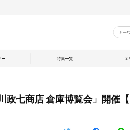
キ
ー
ワ
ー
ド
リー
特集一覧
エ
検
索
中川政七商店 倉庫博覧会」開催
のものづくり
日本の暮らし
中川政七商店のひと
ねて
産地探訪
ひとを訪ねて