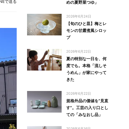
INEで送る
めの夏野菜つゆ」
2026年6月24日
【旬のひと皿】梅とレ
モンの甘露煮風シロッ
プ
2026年6月22日
夏の特別な一日を、何
度でも。本格「流しそ
うめん」が家にやって
きた
2026年6月22日
規格外品の価値を‟見直
す”。工芸の入り口とし
ての「みなおし品」
2026年6月16日