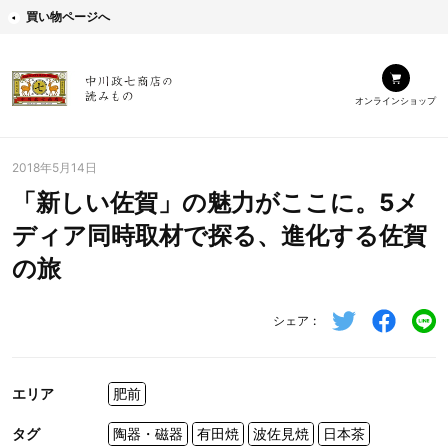
買い物ページへ
オンラインショップ
2018年5月14日
「新しい佐賀」の魅力がここに。5メ
ディア同時取材で探る、進化する佐賀
の旅
シェア
エリア
肥前
タグ
陶器・磁器
有田焼
波佐見焼
日本茶