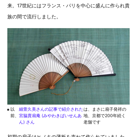
来。17世紀にはフランス・パリを中心に盛んに作られ貴
族の間で流行しました。
以
細萱久美さんの記事で紹介された
は、まさに扇子発祥の
前、
宮脇賣扇庵 (みやわきばいせんあ
地、京都で200年続く
ん) さん
老舗です
初期の扇子はヒノキの薄板を束ねて作られていました