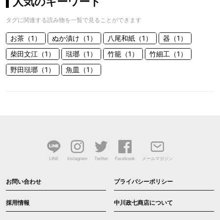
人気のキーワード
タグに関連する読み物を一覧で見ることができます
お茶（1）
ぬか漬け（1）
八尾和紙（1）
器（1）
柴田文江（1）
琺瑯（1）
竹籠（1）
竹細工（1）
野田琺瑯（1）
魚皿（1）
LINE
Instagram
Twitter
Facebook
メールマガジン
お問い合わせ
プライバシーポリシー
採用情報
中川政七商店について