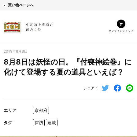
買い物ページへ
オンラインショップ
2019年8月8日
8月8日は妖怪の日。『付喪神絵巻』に
化けて登場する夏の道具といえば？
シェア
エリア
京都府
タグ
探訪
連載