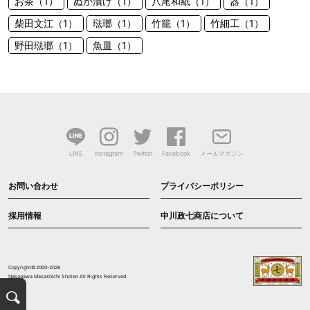
お茶（1）
ぬか漬け（1）
八尾和紙（1）
器（1）
柴田文江（1）
琺瑯（1）
竹籠（1）
竹細工（1）
野田琺瑯（1）
魚皿（1）
LINE
Instagram
Twitter
Facebook
メールマガジン
お問い合わせ
プライバシーポリシー
採用情報
中川政七商店について
Copyright©2000-2026
Nakagawa Masashichi Shoten All Rights Reserved.
検