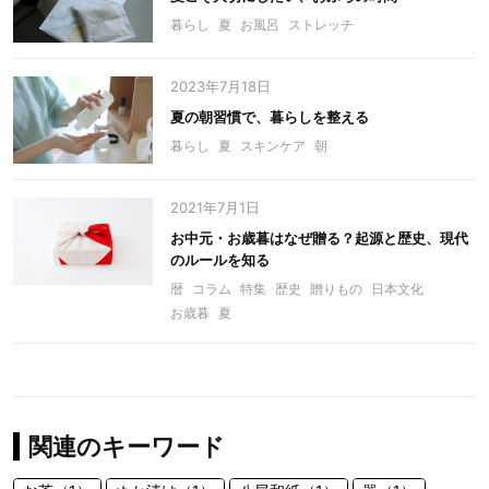
暮らし
夏
お風呂
ストレッチ
2023年7月18日
夏の朝習慣で、暮らしを整える
暮らし
夏
スキンケア
朝
2021年7月1日
お中元・お歳暮はなぜ贈る？起源と歴史、現代
のルールを知る
暦
コラム
特集
歴史
贈りもの
日本文化
お歳暮
夏
関連のキーワード