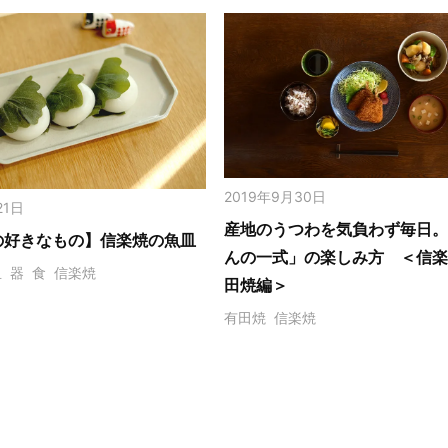
2019年9月30日
21日
産地のうつわを気負わず毎日
の好きなもの】信楽焼の魚皿
んの一式」の楽しみ方 ＜信
皿
器
食
信楽焼
田焼編＞
有田焼
信楽焼