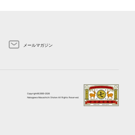
メールマガジン
Copyright©2000-2026
Nakagawa Masashichi Shoten All Rights Reserved.