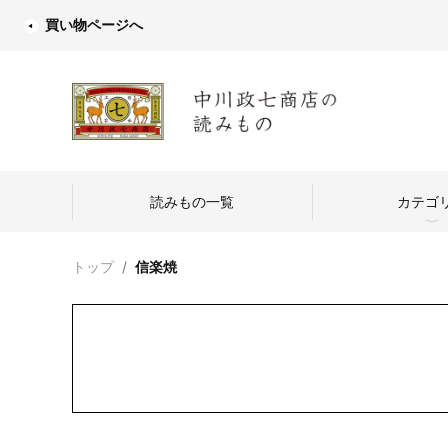
買い物ページへ
読みもの一覧
カテゴ
トップ
信楽焼
中川政七商店
つくり手を訪