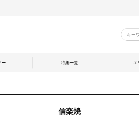
キ
ー
ワ
ー
ド
リー
特集一覧
エ
検
索
のものづくり
日本の暮らし
中川政七商店のひと
信楽焼
ねて
産地探訪
ひとを訪ねて