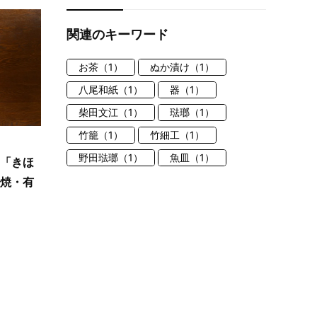
関連のキーワード
お茶（1）
ぬか漬け（1）
八尾和紙（1）
器（1）
柴田文江（1）
琺瑯（1）
竹籠（1）
竹細工（1）
野田琺瑯（1）
魚皿（1）
。「きほ
楽焼・有