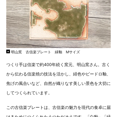
明山窯 古信楽プレート 緑釉 Mサイズ
つくり手は信楽で約400年続く窯元、明山窯さん。古く
から伝わる信楽焼の技法を活かし、緋色やビードロ釉、
焦げの風合いなど、自然が織りなす美しい景色を大切に
してつくられています。
この古信楽プレートは、古信楽の魅力を現代の食卓に届
けるためにつくられたうつわだそうです。「白釉」「緑