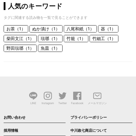
人気のキーワード
タグに関連する読み物を一覧で見ることができます
お茶（1）
ぬか漬け（1）
八尾和紙（1）
器（1）
柴田文江（1）
琺瑯（1）
竹籠（1）
竹細工（1）
野田琺瑯（1）
魚皿（1）
LINE
Instagram
Twitter
Facebook
メールマガジン
お問い合わせ
プライバシーポリシー
採用情報
中川政七商店について