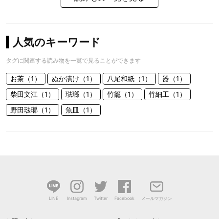
人気のキーワード
タグに関連する読み物を一覧で見ることができます
お茶（1）
ぬか漬け（1）
八尾和紙（1）
器（1）
柴田文江（1）
琺瑯（1）
竹籠（1）
竹細工（1）
野田琺瑯（1）
魚皿（1）
LINE
Instagram
Twitter
Facebook
メールマガジン