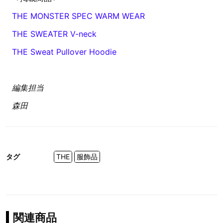
THE MONSTER SPEC WARM WEAR
THE SWEATER V-neck
THE Sweat Pullover Hoodie
編集担当
森田
タグ
THE
服飾品
関連商品