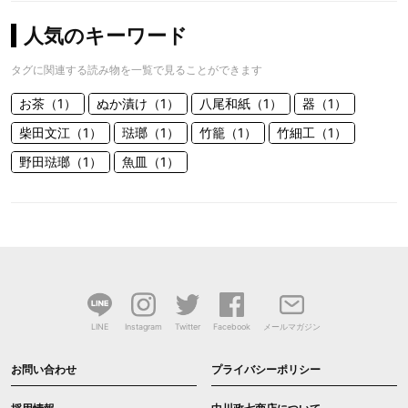
人気のキーワード
タグに関連する読み物を一覧で見ることができます
お茶（1）
ぬか漬け（1）
八尾和紙（1）
器（1）
柴田文江（1）
琺瑯（1）
竹籠（1）
竹細工（1）
野田琺瑯（1）
魚皿（1）
LINE
Instagram
Twitter
Facebook
メールマガジン
お問い合わせ
プライバシーポリシー