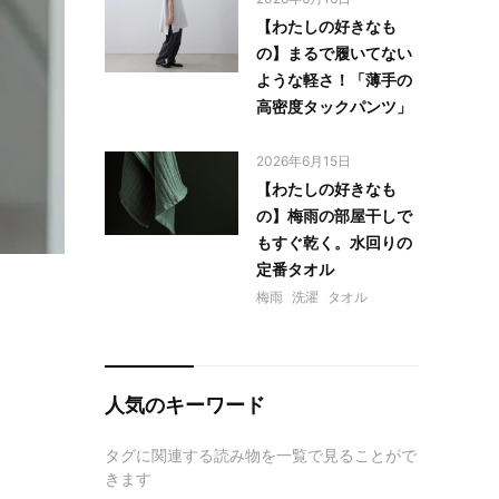
【わたしの好きなも
の】まるで履いてない
ような軽さ！「薄手の
高密度タックパンツ」
2026年6月15日
【わたしの好きなも
の】梅雨の部屋干しで
もすぐ乾く。水回りの
定番タオル
梅雨
洗濯
タオル
人気のキーワード
タグに関連する読み物を一覧で見ることがで
きます