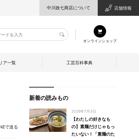
中川政七商店について
店舗情報
検
オンラインショップ
索
リア一覧
工芸百科事典
新着の読みもの
2026年7月3日
【わたしの好きなも
の】素麺だけじゃもっ
INEで送る
たいない！「素麺のた