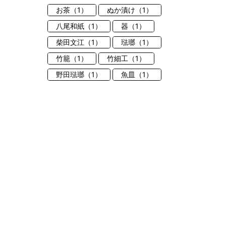
お茶（1）
ぬか漬け（1）
八尾和紙（1）
器（1）
柴田文江（1）
琺瑯（1）
竹籠（1）
竹細工（1）
野田琺瑯（1）
魚皿（1）