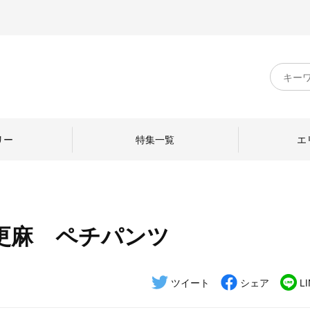
キ
ー
ワ
ー
ド
リー
特集一覧
エ
検
索
更麻 ペチパンツ
のものづくり
日本の暮らし
中川政七商店のひと
ねて
産地探訪
ひとを訪ねて
ツイート
シェア
L