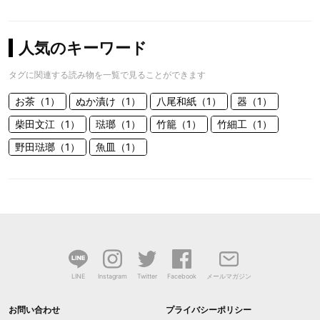
人気のキーワード
タグに関連する読み物を一覧で見ることができます
お茶（1）
ぬか漬け（1）
八尾和紙（1）
器（1）
柴田文江（1）
琺瑯（1）
竹籠（1）
竹細工（1）
野田琺瑯（1）
魚皿（1）
LINE
Instagram
Twitter
Facebook
メールマガジン
お問い合わせ
プライバシーポリシー