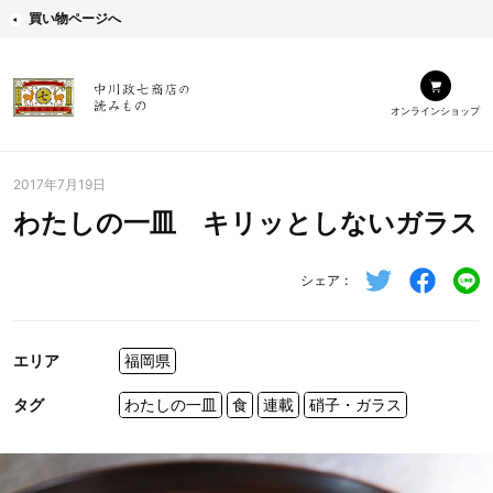
買い物ページへ
オンラインショップ
2017年7月19日
わたしの一皿 キリッとしないガラス
シェア
エリア
福岡県
タグ
わたしの一皿
食
連載
硝子・ガラス