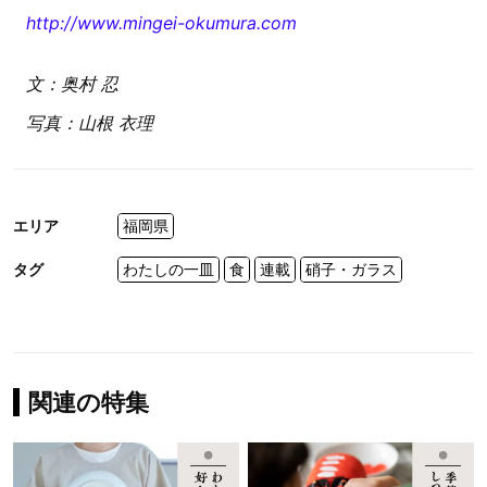
http://www.mingei-okumura.com
文：奥村 忍
写真：山根 衣理
エリア
福岡県
タグ
わたしの一皿
食
連載
硝子・ガラス
関連の特集