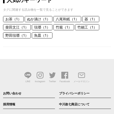
人気のキーワード
タグに関連する読み物を一覧で見ることができます
お茶（1）
ぬか漬け（1）
八尾和紙（1）
器（1）
柴田文江（1）
琺瑯（1）
竹籠（1）
竹細工（1）
野田琺瑯（1）
魚皿（1）
LINE
Instagram
Twitter
Facebook
メールマガジン
お問い合わせ
プライバシーポリシー
採用情報
中川政七商店について