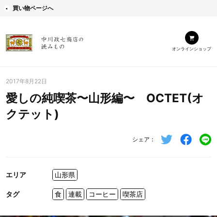
買い物ページへ
オンラインショップ
2017年8月22日
愛しの純喫茶〜山形編〜 OCTET(オ
クテット)
シェア
エリア
山形県
タグ
食
連載
コーヒー
喫茶店