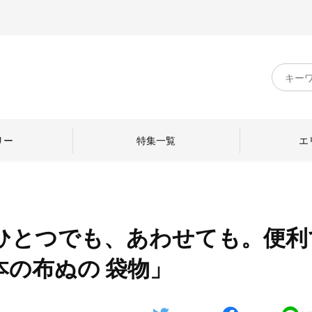
キ
ー
ワ
ー
ド
リー
特集一覧
エ
検
索
ひとつでも、あわせても。便利
のものづくり
日本の暮らし
中川政七商店のひと
の布ぬの 袋物」
ねて
産地探訪
ひとを訪ねて