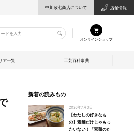
中川政七商店について
店舗情報
検
オンラインショップ
索
リア一覧
工芸百科事典
新着の読みもの
で
2026年7月3日
【わたしの好きなも
の】素麺だけじゃもっ
たいない！「素麺のた