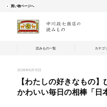
買い物ページへ
読みもの一覧
カテゴ
2026年6月15日
【わたしの好きなもの】
中川政七商店
かわいい毎日の相棒「日本
つくり手を訪