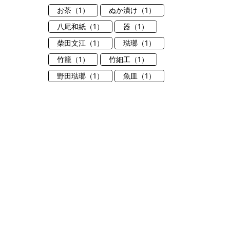
お茶（1）
ぬか漬け（1）
八尾和紙（1）
器（1）
柴田文江（1）
琺瑯（1）
竹籠（1）
竹細工（1）
野田琺瑯（1）
魚皿（1）