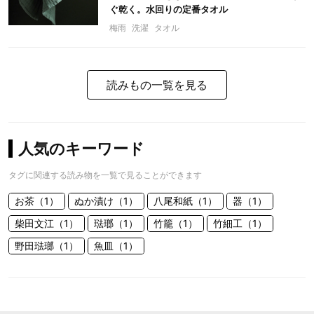
ぐ乾く。水回りの定番タオル
梅雨
洗濯
タオル
読みもの一覧を見る
人気のキーワード
タグに関連する読み物を一覧で見ることができます
お茶（1）
ぬか漬け（1）
八尾和紙（1）
器（1）
柴田文江（1）
琺瑯（1）
竹籠（1）
竹細工（1）
野田琺瑯（1）
魚皿（1）