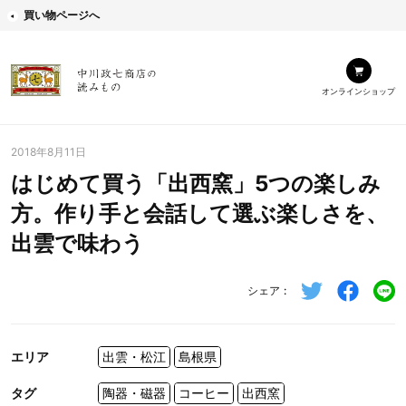
買い物ページへ
オンラインショップ
2018年8月11日
はじめて買う「出西窯」5つの楽しみ
方。作り手と会話して選ぶ楽しさを、
出雲で味わう
シェア
エリア
出雲・松江
島根県
タグ
陶器・磁器
コーヒー
出西窯