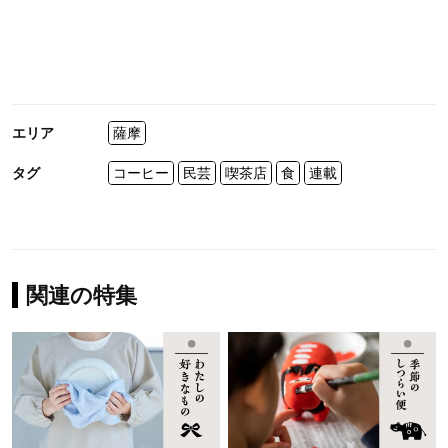
エリア
薩摩
タグ
コーヒー
民芸
喫茶店
食
連載
関連の特集