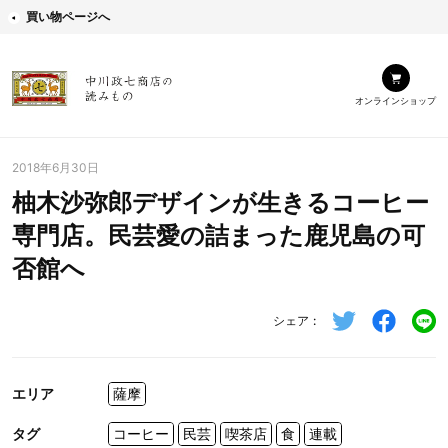
買い物ページへ
オンラインショップ
2018年6月30日
柚木沙弥郎デザインが生きるコーヒー
専門店。民芸愛の詰まった鹿児島の可
否館へ
シェア
エリア
薩摩
タグ
コーヒー
民芸
喫茶店
食
連載