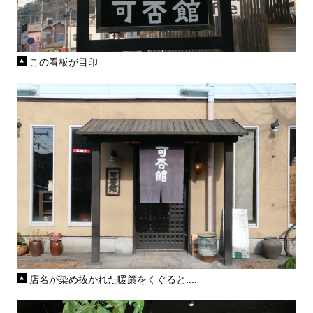
この看板が目印
店名が染め抜かれた暖簾をくぐると‥‥