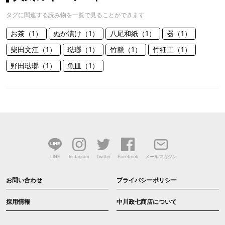
タグに関連する読み物を一覧で見ることができます
お茶（1）
ぬか漬け（1）
八尾和紙（1）
器（1）
柴田文江（1）
琺瑯（1）
竹籠（1）
竹細工（1）
野田琺瑯（1）
魚皿（1）
LINE
Instagram
Twitter
Facebook
メールマガジン
お問い合わせ
プライバシーポリシー
採用情報
中川政七商店について