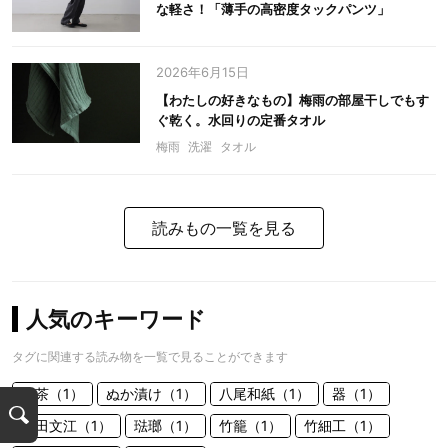
な軽さ！「薄手の高密度タックパンツ」
2026年6月15日
【わたしの好きなもの】梅雨の部屋干しでもす
ぐ乾く。水回りの定番タオル
梅雨
洗濯
タオル
読みもの一覧を見る
人気のキーワード
タグに関連する読み物を一覧で見ることができます
お茶（1）
ぬか漬け（1）
八尾和紙（1）
器（1）
柴田文江（1）
琺瑯（1）
竹籠（1）
竹細工（1）
検