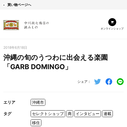
買い物ページへ
オンラインショップ
2018年6月18日
沖縄の旬のうつわに出会える楽園
「GARB DOMINGO」
シェア
エリア
沖縄市
タグ
セレクトショップ
商
インタビュー
連載
移住