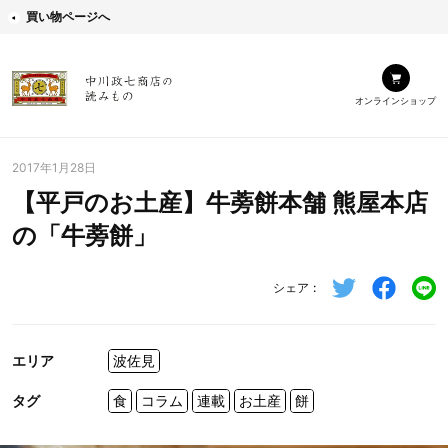
買い物ページへ
オンラインショップ
2017年1月28日
【平戸のお土産】牛蒡餅本舗 熊屋本店
の「牛蒡餅」
シェア
エリア
波佐見
タグ
食
コラム
連載
お土産
餅