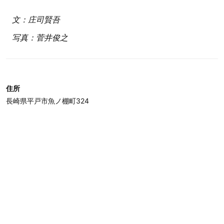
文：庄司賢吾
写真：菅井俊之
住所
長崎県平戸市魚ノ棚町324