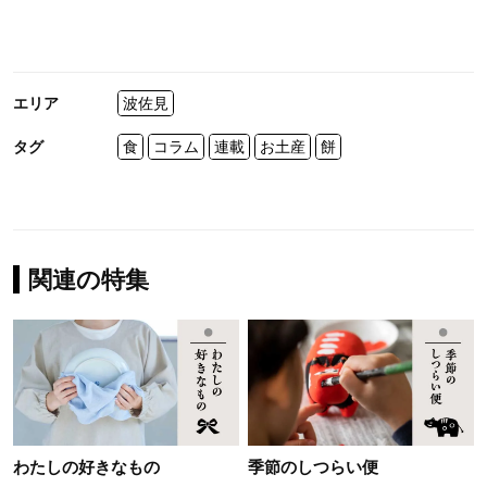
エリア
波佐見
タグ
食
コラム
連載
お土産
餅
関連の特集
わたしの好きなもの
季節のしつらい便