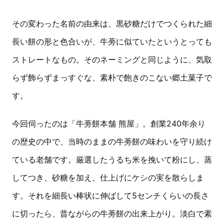
その変わった名前の由来は、黒砂糖だけでつくられた細
長い餅の形と色合いが、牛蒡に似ていたというとっても
ストレートなもの。そのネーミングと同じように、気取
らず飾らずまっすぐな、素朴で飽きのこない郷土菓子で
す。
今回伺ったのは「牛蒡餅本舗 熊屋」。創業240年余り
の歴史の中で、当時のままの牛蒡餅の味わいを守り続け
ている老舗です。厳選したうるち米を挽いて粉にし、蒸
してつき、砂糖を加え、仕上げにケシの実を散らしま
す。それを細長い棒状に伸ばして5センチくらいの長さ
に切ったら、昔ながらの牛蒡餅の出来上がり。淡白で素