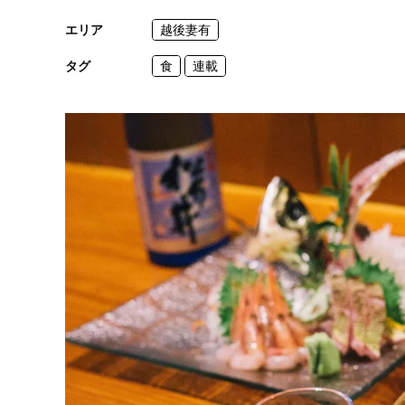
エリア
越後妻有
タグ
食
連載