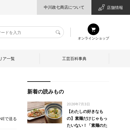
中川政七商店について
店舗情報
検
オンラインショップ
索
リア一覧
工芸百科事典
新着の読みもの
2026年7月3日
【わたしの好きなも
の】素麺だけじゃもっ
INEで送る
たいない！「素麺のた