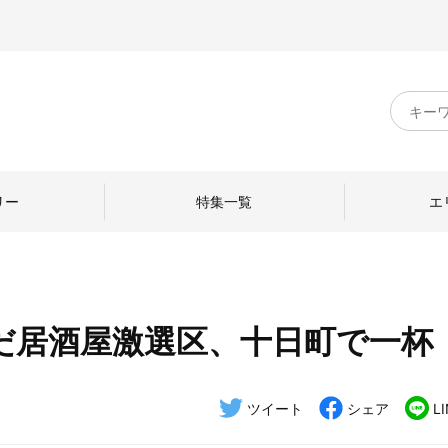
キ
ー
ワ
ー
ド
リー
特集一覧
エ
検
索
だ居酒屋激選区、十日町で一杯
のものづくり
日本の暮らし
中川政七商店のひと
ねて
産地探訪
ひとを訪ねて
ツイート
シェア
L