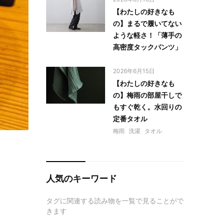
【わたしの好きなも
の】まるで履いてない
ような軽さ！「薄手の
高密度タックパンツ」
2026年6月15日
【わたしの好きなも
の】梅雨の部屋干しで
もすぐ乾く。水回りの
定番タオル
梅雨
洗濯
タオル
人気のキーワード
タグに関連する読み物を一覧で見ることがで
きます