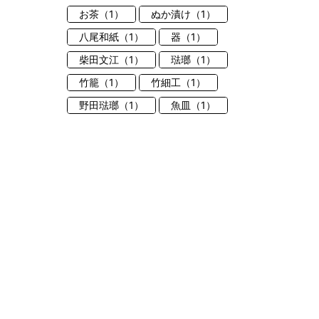
お茶（1）
ぬか漬け（1）
八尾和紙（1）
器（1）
柴田文江（1）
琺瑯（1）
竹籠（1）
竹細工（1）
野田琺瑯（1）
魚皿（1）