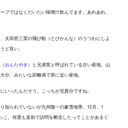
スープではなくだいたい味噌汁飲んでます。あれあれ、
）、太田哲三窯の飛び鉋（とびかんな）のうつわにしよ
ょうど良い。
焼（おんたやき）
と兄弟窯と呼ばれている古い産地。山
が大分、みたいな距離感で実に近い産地。
えにいったんだそう。こっちが兄貴分ですね。
り知られていないが九州随一の豪雪地帯。12月、1
っこ。何度も直前で訪問を断念したってことがあるぐ