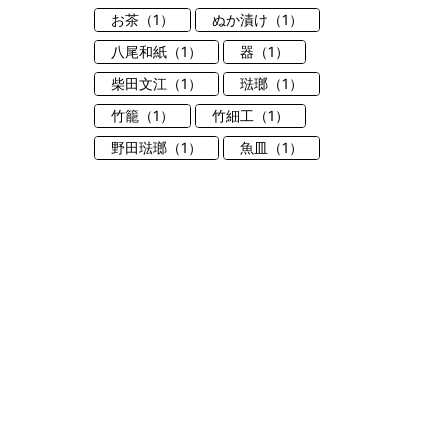
お茶（1）
ぬか漬け（1）
八尾和紙（1）
器（1）
柴田文江（1）
琺瑯（1）
竹籠（1）
竹細工（1）
野田琺瑯（1）
魚皿（1）