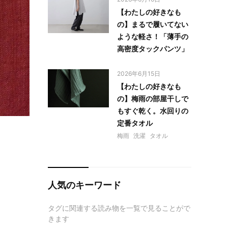
【わたしの好きなも
の】まるで履いてない
ような軽さ！「薄手の
高密度タックパンツ」
2026年6月15日
【わたしの好きなも
の】梅雨の部屋干しで
もすぐ乾く。水回りの
定番タオル
梅雨
洗濯
タオル
人気のキーワード
タグに関連する読み物を一覧で見ることがで
きます