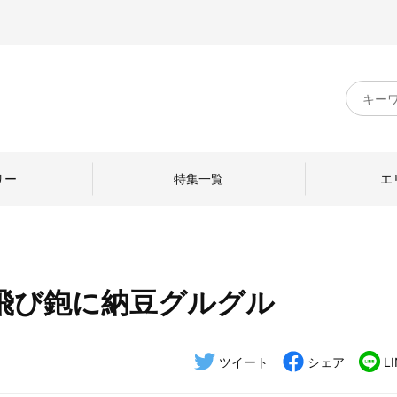
キ
ー
ワ
ー
ド
リー
特集一覧
エ
検
索
飛び鉋に納豆グルグル
のものづくり
日本の暮らし
中川政七商店のひと
ねて
産地探訪
ひとを訪ねて
ツイート
シェア
L