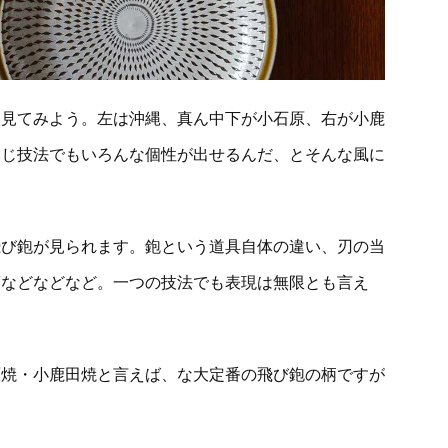
を見てみよう。左は沖縄、真ん中下が小石原、右が小鹿
同じ技法でもいろんな個性が出せるんだ、とそんな風に
飛び鉋が見られます。鉋という道具自体の違い、刃の当
度などなどなど。一つの技法でも表現は無限とも言え
原焼・小鹿田焼と言えば、な大定番の飛び鉋の柄ですが