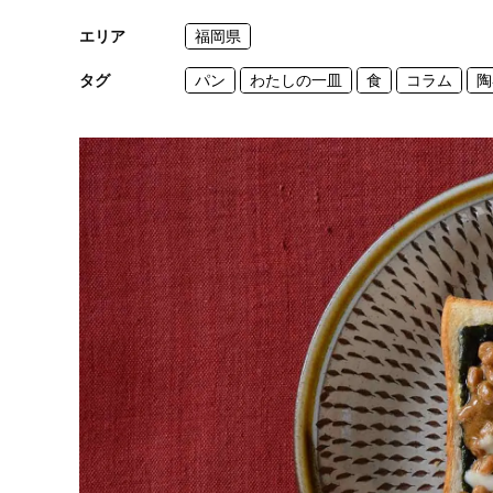
エリア
福岡県
タグ
パン
わたしの一皿
食
コラム
陶