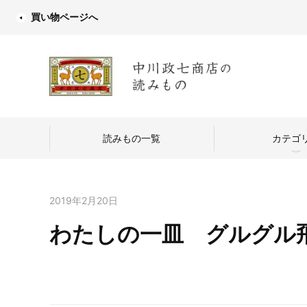
買い物ページへ
読みもの一覧
カテゴ
2019年2月20日
わたしの一皿 グルグル
中川政七商店
つくり手を訪