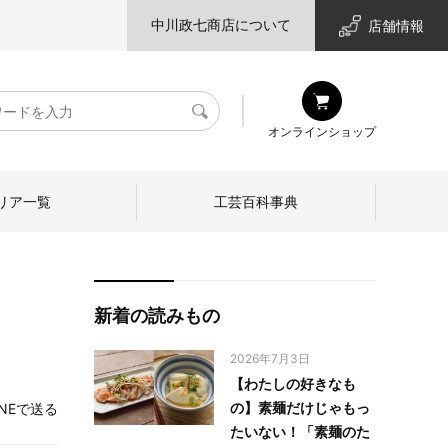
中川政七商店について
店舗情報
検
オンラインショップ
索
リア一覧
工芸百科事典
新着の読みもの
2026年7月3日
【わたしの好きなも
の】素麺だけじゃもっ
INEで送る
たいない！「素麺のた