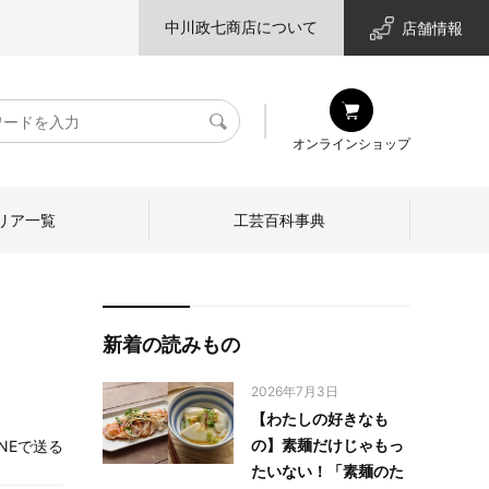
中川政七商店について
店舗情報
検
オンラインショップ
索
リア一覧
工芸百科事典
新着の読みもの
2026年7月3日
【わたしの好きなも
の】素麺だけじゃもっ
INEで送る
たいない！「素麺のた