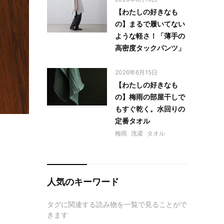
【わたしの好きなも
の】まるで履いてない
ような軽さ！「薄手の
高密度タックパンツ」
2026年6月15日
【わたしの好きなも
の】梅雨の部屋干しで
もすぐ乾く。水回りの
定番タオル
梅雨
洗濯
タオル
人気のキーワード
タグに関連する読み物を一覧で見ることがで
きます