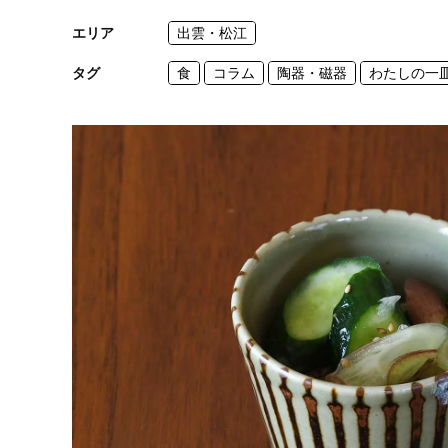
エリア
出雲・松江
タグ
食
コラム
陶器・磁器
わたしの一