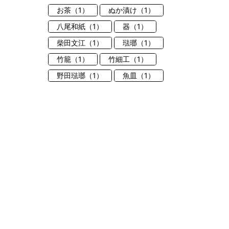
お茶（1）
ぬか漬け（1）
八尾和紙（1）
器（1）
柴田文江（1）
琺瑯（1）
竹籠（1）
竹細工（1）
野田琺瑯（1）
魚皿（1）