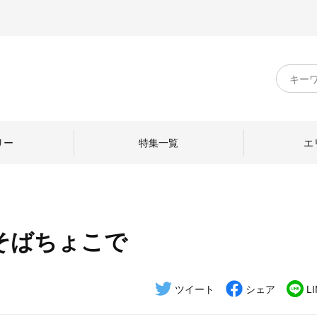
キ
ー
ワ
ー
ド
リー
特集一覧
エ
検
索
そばちょこで
のものづくり
日本の暮らし
中川政七商店のひと
ねて
産地探訪
ひとを訪ねて
ツイート
シェア
L