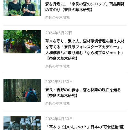
森を身近に。「奈良の森のシロップ」商品開発
の道のり【奈良の草木研究】
奈良の草木研究
2024年6月27日
草木を守り、繋ぐ人。森林環境管理を担う人材
を育てる「奈良県フォレスターアカデミー」、
大和橘復活に取り組む「なら橘プロジェクト」
【奈良の草木研究】
奈良の草木研究
2024年5月30日
奈良・吉野の山歩き。森と林業の現在を知る
【奈良の草木研究】
奈良の草木研究
2024年4月30日
「草木っておいしいの？」日本の“可食植物”座