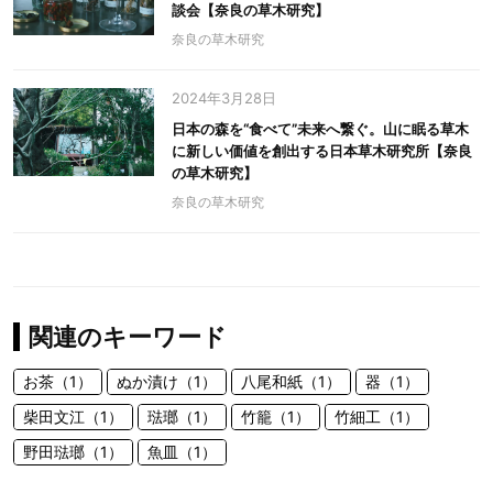
談会【奈良の草木研究】
奈良の草木研究
2024年3月28日
日本の森を“食べて”未来へ繋ぐ。山に眠る草木
に新しい価値を創出する日本草木研究所【奈良
の草木研究】
奈良の草木研究
関連のキーワード
お茶（1）
ぬか漬け（1）
八尾和紙（1）
器（1）
柴田文江（1）
琺瑯（1）
竹籠（1）
竹細工（1）
野田琺瑯（1）
魚皿（1）