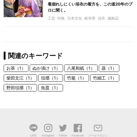
着崩れしにくい浴衣の着方を、この道20年のプ
ロに聞く。
工芸
特集
日本文化
岐阜県
浴衣
服飾品
関連のキーワード
お茶（1）
ぬか漬け（1）
八尾和紙（1）
器（1）
柴田文江（1）
琺瑯（1）
竹籠（1）
竹細工（1）
野田琺瑯（1）
魚皿（1）
LINE
Instagram
Twitter
Facebook
メールマガジン