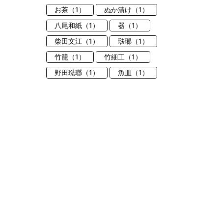
お茶（1）
ぬか漬け（1）
八尾和紙（1）
器（1）
柴田文江（1）
琺瑯（1）
竹籠（1）
竹細工（1）
野田琺瑯（1）
魚皿（1）