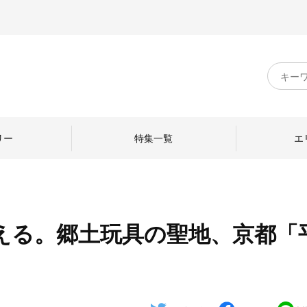
キ
ー
ワ
ー
ド
リー
特集一覧
エ
検
索
える。郷土玩具の聖地、京都「
のものづくり
日本の暮らし
中川政七商店のひと
ねて
産地探訪
ひとを訪ねて