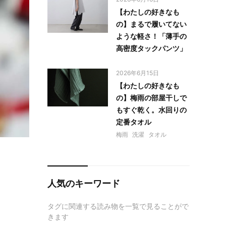
【わたしの好きなも
の】まるで履いてない
ような軽さ！「薄手の
高密度タックパンツ」
2026年6月15日
【わたしの好きなも
の】梅雨の部屋干しで
もすぐ乾く。水回りの
定番タオル
梅雨
洗濯
タオル
人気のキーワード
タグに関連する読み物を一覧で見ることがで
きます