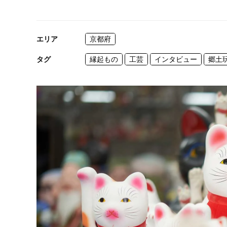
エリア
京都府
タグ
縁起もの
工芸
インタビュー
郷土