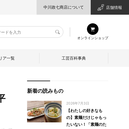
中川政七商店について
店舗情報
検
オンラインショップ
索
リア一覧
工芸百科事典
新着の読みもの
平
2026年7月3日
【わたしの好きなも
の】素麺だけじゃもっ
たいない！「素麺のた