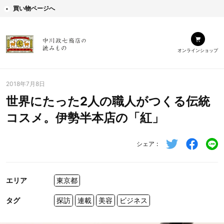
買い物ページへ
オンラインショップ
2018年7月8日
世界にたった2人の職人がつくる伝統
コスメ。伊勢半本店の「紅」
シェア
エリア
東京都
タグ
探訪
連載
美容
ビジネス