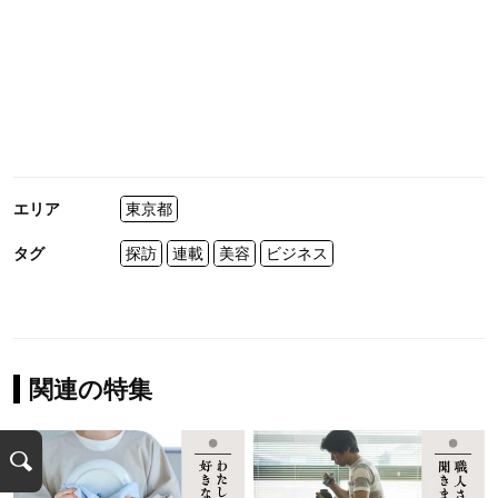
エリア
東京都
タグ
探訪
連載
美容
ビジネス
関連の特集
検