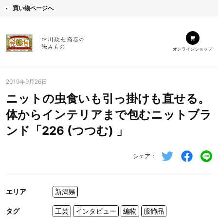
買い物ページへ
オンラインショップ
2019年9月26日
ニットの虫食いも引っ掛けも直せる。
体からインテリアまで包むニットブラ
ンド「226 (つつむ) 」
シェア
エリア
新潟県
タグ
工芸
インタビュー
編物
服飾品