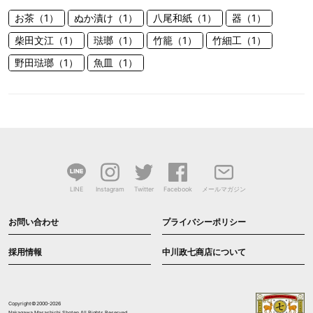
お茶（1）
ぬか漬け（1）
八尾和紙（1）
器（1）
柴田文江（1）
琺瑯（1）
竹籠（1）
竹細工（1）
野田琺瑯（1）
魚皿（1）
LINE
Instagram
Twitter
Facebook
メールマガジン
お問い合わせ
プライバシーポリシー
採用情報
中川政七商店について
Copyright©2000-2026
Nakagawa Masashichi Shoten All Rights Reserved.