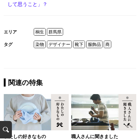
して思うこと」
？
エリア
桐生
群馬県
タグ
染物
デザイナー
靴下
服飾品
商
関連の特集
検
わたしの好きなもの
職人さんに聞きました