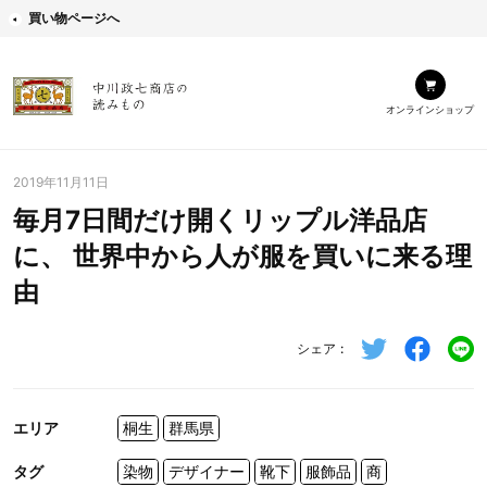
買い物ページへ
オンラインショップ
2019年11月11日
毎月7日間だけ開くリップル洋品店
に、 世界中から人が服を買いに来る理
由
シェア
エリア
桐生
群馬県
タグ
染物
デザイナー
靴下
服飾品
商