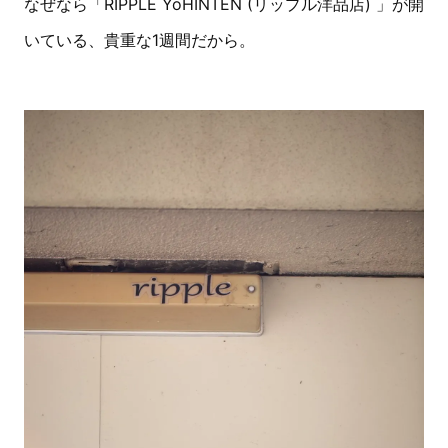
なぜなら「RIPPLE YōHINTEN (リップル洋品店) 」が開
いている、貴重な1週間だから。