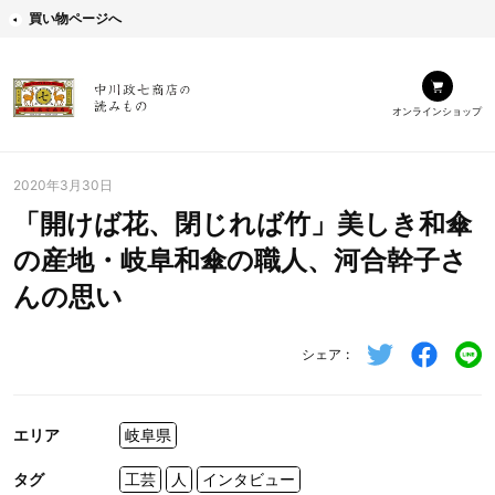
買い物ページへ
オンラインショップ
2020年3月30日
「開けば花、閉じれば竹」美しき和傘
の産地・岐阜和傘の職人、河合幹子さ
んの思い
シェア
エリア
岐阜県
タグ
工芸
人
インタビュー