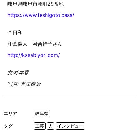
岐阜県岐阜市湊町29番地
https://www.teshigoto.casa/
仐日和
和傘職人 河合幹子さん
http://kasabiyori.com/
文:杉本香
写真: 直江泰治
エリア
岐阜県
タグ
工芸
人
インタビュー