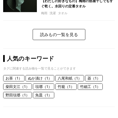
【わたしの好きなもの】梅雨の部屋干しでもす
ぐ乾く。水回りの定番タオル
梅雨
洗濯
タオル
読みもの一覧を見る
人気のキーワード
タグに関連する読み物を一覧で見ることができます
お茶（1）
ぬか漬け（1）
八尾和紙（1）
器（1）
柴田文江（1）
琺瑯（1）
竹籠（1）
竹細工（1）
野田琺瑯（1）
魚皿（1）