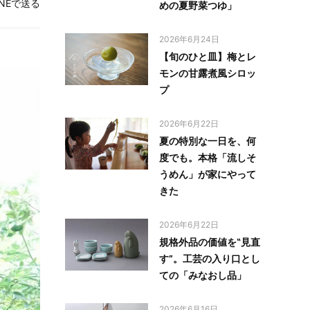
INEで送る
めの夏野菜つゆ」
2026年6月24日
【旬のひと皿】梅とレ
モンの甘露煮風シロッ
プ
2026年6月22日
夏の特別な一日を、何
度でも。本格「流しそ
うめん」が家にやって
きた
2026年6月22日
規格外品の価値を‟見直
す”。工芸の入り口とし
ての「みなおし品」
2026年6月16日