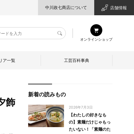
中川政七商店について
店舗情報
検
オンラインショップ
索
リア一覧
工芸百科事典
新着の読みもの
夕飾
2026年7月3日
【わたしの好きなも
の】素麺だけじゃもっ
たいない！「素麺のた