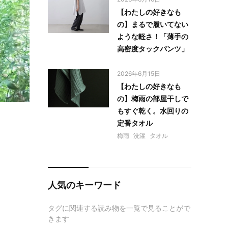
【わたしの好きなも
の】まるで履いてない
ような軽さ！「薄手の
高密度タックパンツ」
2026年6月15日
【わたしの好きなも
の】梅雨の部屋干しで
もすぐ乾く。水回りの
定番タオル
梅雨
洗濯
タオル
人気のキーワード
タグに関連する読み物を一覧で見ることがで
きます