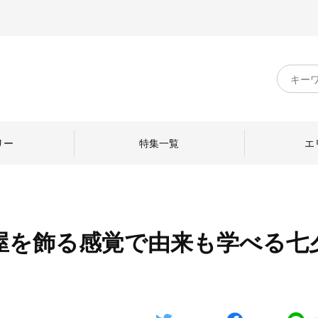
キ
ー
ワ
ー
ド
リー
特集一覧
エ
検
索
屋を飾る感覚で由来も学べる七
のものづくり
日本の暮らし
中川政七商店のひと
ねて
産地探訪
ひとを訪ねて