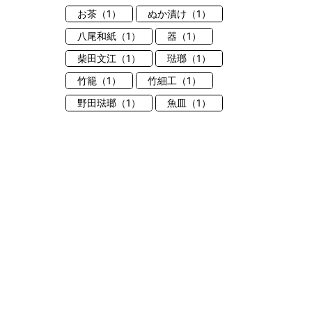
お茶（1）
ぬか漬け（1）
八尾和紙（1）
器（1）
柴田文江（1）
琺瑯（1）
竹籠（1）
竹細工（1）
野田琺瑯（1）
魚皿（1）