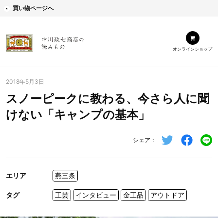
買い物ページへ
オンラインショップ
2018年5月3日
スノーピークに教わる、今さら人に聞
けない「キャンプの基本」
シェア
エリア
燕三条
タグ
工芸
インタビュー
金工品
アウトドア