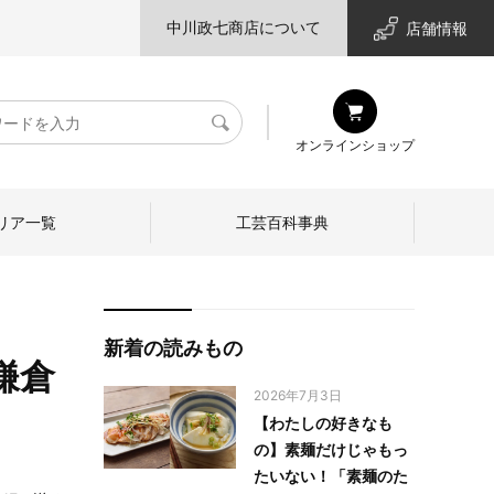
中川政七商店について
店舗情報
検
オンラインショップ
索
リア一覧
工芸百科事典
新着の読みもの
鎌倉
2026年7月3日
【わたしの好きなも
の】素麺だけじゃもっ
たいない！「素麺のた