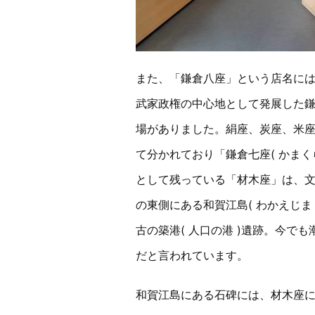
また、「鎌倉八座」という店名に
武家政権の中心地として発展した鎌
場がありました。絹座、炭座、米
て分かれており「鎌倉七座( かまく
として残っている「材木座」は、
の東側にある和賀江島( わかえじま
古の築港( 人口の港 )遺跡。今で
だと言われています。
和賀江島にある石碑には、材木座