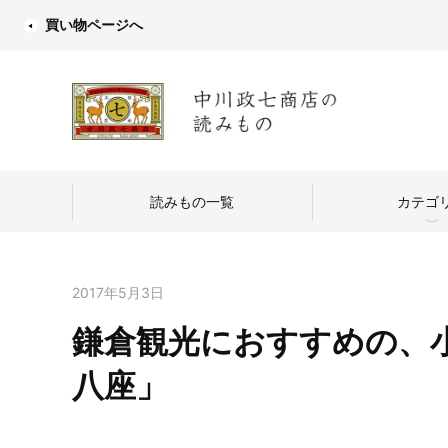
買い物ページへ
読みもの一覧
カテゴ
2017年5月3日
鎌倉観光におすすめの、
中川政七商店
八座」
つくり手を訪