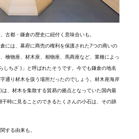
は、古都・鎌倉の歴史に紐付く意味合いも。
倉には、幕府に商売の権利を保護された7つの商いの
座、檜物座、材木座、相物座、馬商座など、業種によっ
らしちざ )」と呼ばれたそうです。今でも鎌倉の地名
文字通り材木を扱う場所だったのでしょう。材木座海岸
 )は、材木を集散する貿易の拠点となっていた国内最
も潮干時に見ることのできるたくさんの小石は、その跡
に関する由来も。