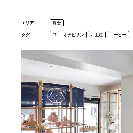
エリア
鎌倉
タグ
商
オチビサン
お土産
コーヒー