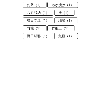
お茶（1）
ぬか漬け（1）
八尾和紙（1）
器（1）
柴田文江（1）
琺瑯（1）
竹籠（1）
竹細工（1）
野田琺瑯（1）
魚皿（1）