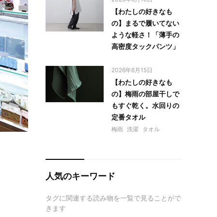
【わたしの好きなも
の】まるで履いてない
ような軽さ！「薄手の
高密度タックパンツ」
2026年6月15日
【わたしの好きなも
の】梅雨の部屋干しで
もすぐ乾く。水回りの
定番タオル
梅雨
洗濯
タオル
人気のキーワード
タグに関連する読み物を一覧で見ることがで
きます