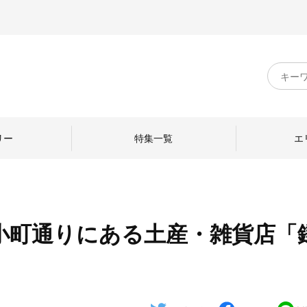
キ
ー
ワ
ー
ド
リー
特集一覧
エ
検
索
小町通りにある土産・雑貨店「
のものづくり
日本の暮らし
中川政七商店のひと
ねて
産地探訪
ひとを訪ねて