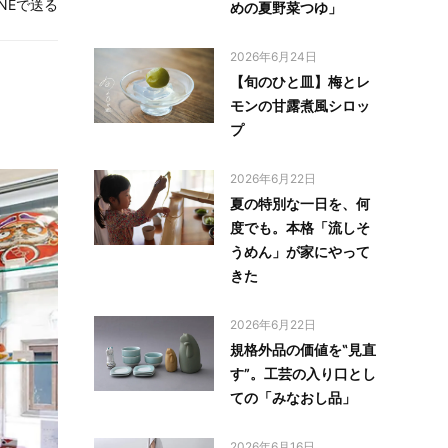
INEで送る
めの夏野菜つゆ」
2026年6月24日
【旬のひと皿】梅とレ
モンの甘露煮風シロッ
プ
2026年6月22日
夏の特別な一日を、何
度でも。本格「流しそ
うめん」が家にやって
きた
2026年6月22日
規格外品の価値を‟見直
す”。工芸の入り口とし
ての「みなおし品」
2026年6月16日