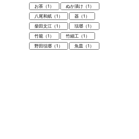
お茶（1）
ぬか漬け（1）
八尾和紙（1）
器（1）
柴田文江（1）
琺瑯（1）
竹籠（1）
竹細工（1）
野田琺瑯（1）
魚皿（1）