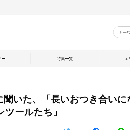
キ
ー
ワ
ー
ド
リー
特集一覧
エ
検
索
に聞いた、「長いおつき合いに
のものづくり
日本の暮らし
中川政七商店のひと
ンツールたち」
ねて
産地探訪
ひとを訪ねて