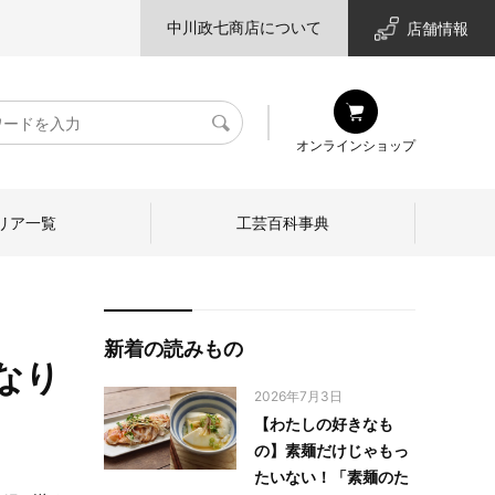
中川政七商店について
店舗情報
検
オンラインショップ
索
リア一覧
工芸百科事典
新着の読みもの
なり
2026年7月3日
【わたしの好きなも
の】素麺だけじゃもっ
たいない！「素麺のた