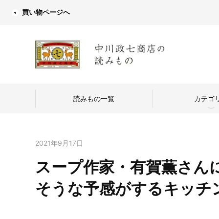
買い物ページへ
読みもの一覧
カテゴ
2021年9月17日
スープ作家・有賀薫さん
中川政七商店
そうな予感がするキッチ
つくり手を訪