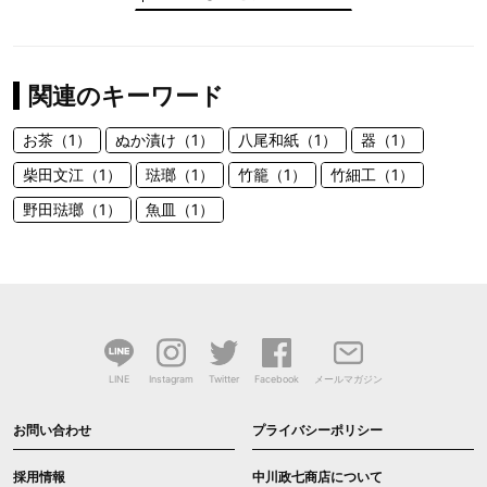
関連のキーワード
お茶（1）
ぬか漬け（1）
八尾和紙（1）
器（1）
柴田文江（1）
琺瑯（1）
竹籠（1）
竹細工（1）
野田琺瑯（1）
魚皿（1）
LINE
Instagram
Twitter
Facebook
メールマガジン
お問い合わせ
プライバシーポリシー
採用情報
中川政七商店について