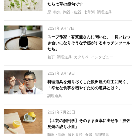
たら七草の節句です
暦
特集
陶器・磁器
七草粥
調理道具
2021年9月17日
スープ作家・有賀薫さんに聞いた、「長いおつ
き合いになりそうな予感がするキッチンツール
たち」
包丁
調理道具
カタリベ
インタビュー
2021年8月19日
料理道具を知り尽くした飯田屋の店主に聞く、
「幸せな食事を増やすための道具とは？」
調理道具
2021年7月23日
【工芸の解剖学】そのまま食卓に出せる「波佐
見焼の絞り小皿」
陶器・磁器
波佐見焼
食器
調理道具