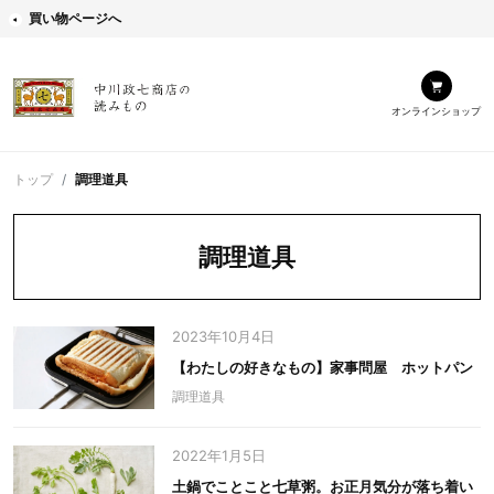
買い物ページへ
オンラインショップ
トップ
調理道具
調理道具
2023年10月4日
【わたしの好きなもの】家事問屋 ホットパン
調理道具
2022年1月5日
土鍋でことこと七草粥。お正月気分が落ち着い