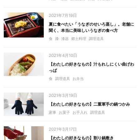
2021年7月19日
夏に食べたい「うなぎのせいろ蒸し」。老舗に
聞く、本当に美味しいうなぎの食べ方
食
漆
漆器
郷土料理
調理道具
2021年4月10日
【わたしの好きなもの】汁もれしにくい曲げわ
っぱ
食
調理道具
お弁当
2021年3月19日
【わたしの好きなもの】二重軍手の鍋つかみ
家事
お菓子
お手入れ
調理道具
2021年3月17日
【わたしの好きなもの】割り鍋敷き