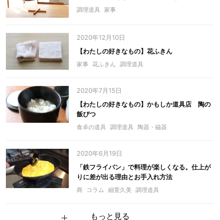
調理道具
家事
2020年12月10日
【わたしの好きなもの】花ふきん
家事
花ふきん
調理道具
2020年7月15日
【わたしの好きなもの】かもしか道具店 陶の
飯びつ
食卓の道具
調理道具
陶器・磁器
2020年6月19日
「鉄フライパン」で料理が楽しくなる。仕上が
りに差が出る理由とお手入れ方法
商
コラム
細萱久美
調理道具
もっと見る