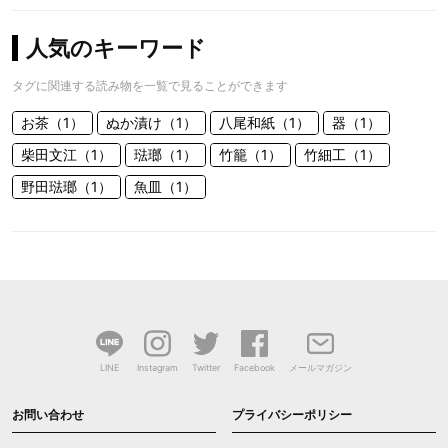
人気のキーワード
タグに関連する読み物を一覧で見ることができます
お茶（1）
ぬか漬け（1）
八尾和紙（1）
器（1）
柴田文江（1）
琺瑯（1）
竹籠（1）
竹細工（1）
野田琺瑯（1）
魚皿（1）
LINE
Instagram
Twitter
Facebook
メールマガジン
お問い合わせ
プライバシーポリシー