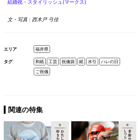
結婚祝・スタイリッシュ(マークス)
文・写真 : 西木戸 弓佳
エリア
福井県
タグ
和紙
工芸
祝儀袋
紙
水引
ハレの日
ご祝儀
関連の特集