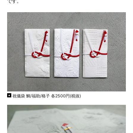
です。
祝儀袋 鯛/福助/格子 各2500円(税抜)