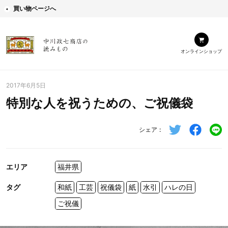
買い物ページへ
オンラインショップ
2017年6月5日
特別な人を祝うための、ご祝儀袋
シェア
エリア
福井県
タグ
和紙
工芸
祝儀袋
紙
水引
ハレの日
ご祝儀