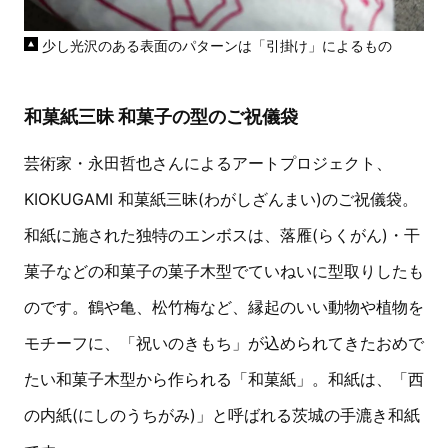
少し光沢のある表面のパターンは「引掛け」によるもの
和菓紙三昧 和菓子の型のご祝儀袋
芸術家・永田哲也さんによるアートプロジェクト、
KIOKUGAMI 和菓紙三昧(わがしざんまい)のご祝儀袋。
和紙に施された独特のエンボスは、落雁(らくがん)・干
菓子などの和菓子の菓子木型でていねいに型取りしたも
のです。鶴や亀、松竹梅など、縁起のいい動物や植物を
モチーフに、「祝いのきもち」が込められてきたおめで
たい和菓子木型から作られる「和菓紙」。和紙は、「西
の内紙(にしのうちがみ)」と呼ばれる茨城の手漉き和紙