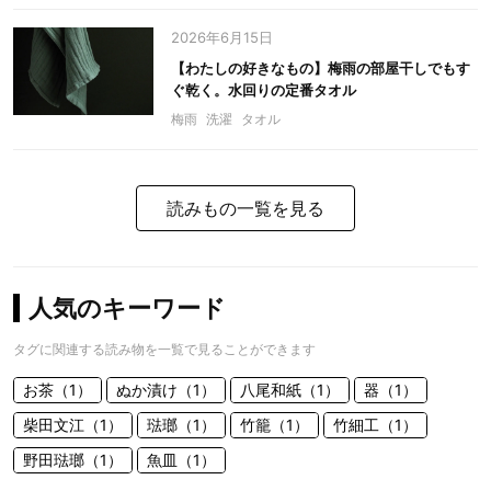
2026年6月15日
【わたしの好きなもの】梅雨の部屋干しでもす
ぐ乾く。水回りの定番タオル
梅雨
洗濯
タオル
読みもの一覧を見る
人気のキーワード
タグに関連する読み物を一覧で見ることができます
お茶（1）
ぬか漬け（1）
八尾和紙（1）
器（1）
柴田文江（1）
琺瑯（1）
竹籠（1）
竹細工（1）
野田琺瑯（1）
魚皿（1）